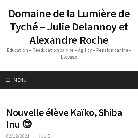
Skip
Domaine de la Lumière de
to
content
Tyché – Julie Delannoy et
Alexandre Roche
Education – Rééducation canine – Agility – Pension canine –
Elevage
MENU
Nouvelle élève Kaïko, Shiba
Inu 😍
02/12/2021
/
JULIE