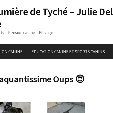
umière de Tyché – Julie De
e
ity – Pension canine – Elevage
ION CANINE
EDUCATION CANINE ET SPORTS CANINS
craquantissime Oups 😍