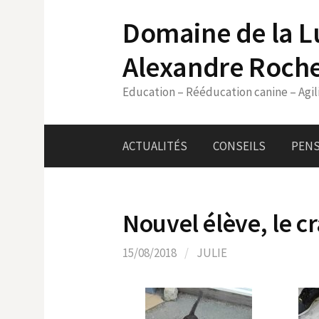
Skip
Domaine de la L
to
content
Alexandre Roch
Education – Rééducation canine – Agil
ACTUALITÉS
CONSEILS
PENS
Nouvel élève, le 
15/08/2018
/
JULIE