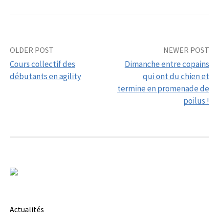
Post
OLDER POST
NEWER POST
Cours collectif des
Dimanche entre copains
navigation
débutants en agility
qui ont du chien et
termine en promenade de
poilus !
Actualités