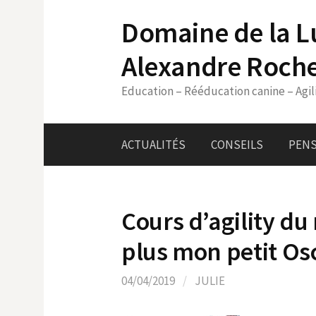
Skip
Domaine de la L
to
content
Alexandre Roch
Education – Rééducation canine – Agil
ACTUALITÉS
CONSEILS
PENS
Cours d’agility du
plus mon petit Os
04/04/2019
/
JULIE