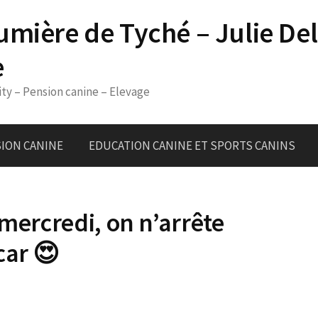
umière de Tyché – Julie De
e
ity – Pension canine – Elevage
ION CANINE
EDUCATION CANINE ET SPORTS CANINS
 mercredi, on n’arrête
car 😍